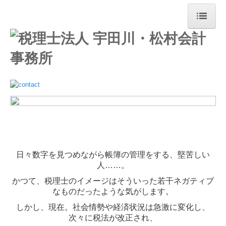
ホーム
当法人の特長
事務所案内
ご挨拶
船橋事務所
飯田橋事務所
日々数字を見つめながら帳簿の管理をする、堅苦しい
人……。
経営理念
かつて、税理士のイメージはそういった若干ネガティブ
なものだったような気がします。
職員紹介
しかし、現在。社会情勢や経済状況は急激に変化し、
次々に税法が改正され、
お役立ち情報