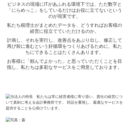
ビジネスの現場にITがあふれる環境下では、ただ数字と
料金について
「にらめっこ」をしているだけはお役に立てないという
のが現実です。
よくある質問
私たち税理士がまとめたデータを、どうすればお客様の
経営に役立てていただけるのか。
お客様の声
計画し、それを実行し、改善点をあぶり出し、修正して
再び前に進むという好循環をつくりあげるために、私た
お役立ちコンテンツ
ちにできることはたくさんあります。
法人のお客様
お客様に「頼んでよかった」と思っていただくことを目
指し、私たちは多彩なサービスをご用意しております。
税務・会計
創業支援
経営支援
事業承継
個人のお客様