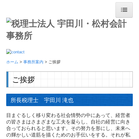
ホーム
当法人の特長
事務所案内
ホーム
>
事務所案内
> ご挨拶
ご挨拶
ご挨拶
船橋事務所
飯田橋事務所
所長税理士 宇田川 滝也
経営理念
目まぐるしく移り変わる社会情勢の中にあって、経営者
職員紹介
の皆さまはさまざまな工夫を凝らし、自社の経営に向き
合っておられると思います。その努力を形にし、未来へ
の輝かしい道筋を描くためのお手伝いをする。それが私
お役立ち情報