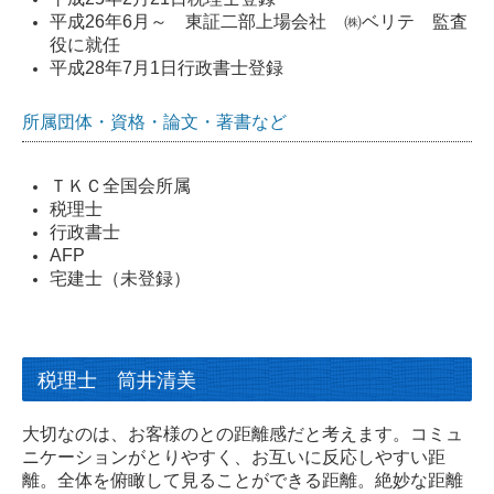
平成26年6月～ 東証二部上場会社 ㈱ベリテ 監査
相続・資産税
役に就任
平成28年7月1日行政書士登録
不動産オーナーの方
所属団体・資格・論文・著書など
ＴＫＣ全国会所属
税理士
行政書士
AFP
宅建士（未登録）
税理士 筒井清美
大切なのは、お客様のとの距離感だと考えます。コミュ
ニケーションがとりやすく、お互いに反応しやすい距
離。全体を俯瞰して見ることができる距離。絶妙な距離