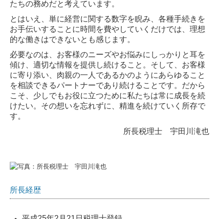
たちの務めだと考えています。
料金について
とはいえ、単に経営に関する数字を睨み、各種手続きを
お手伝いすることに時間を費やしていくだけでは、理想
よくある質問
的な働きはできないとも感じます。
必要なのは、お客様のニーズやお悩みにしっかりと耳を
お客様の声
傾け、適切な情報を提供し続けること。そして、お客様
に寄り添い、肉親の一人であるかのようにあらゆること
お役立ちコンテンツ
を相談できるパートナーであり続けることです。だから
こそ、少しでもお役に立つために私たちは常に成長を続
法人のお客様
けたい。その想いを忘れずに、精進を続けていく所存で
す。
税務・会計
所長税理士 宇田川滝也
創業支援
経営支援
事業承継
所長経歴
個人のお客様
平成25年2月21日税理士登録